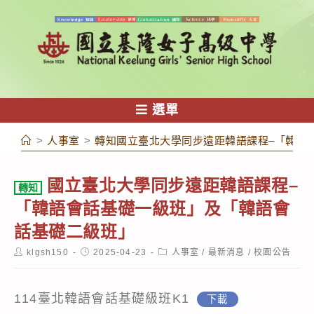
跳
轉
至
主
要
內
選單
容
>
人事室
>
轉知國立臺北大學同步遠距韓語課程–「韓語
國立臺北大學同步遠距韓語課程–
轉知
「韓語會話基礎一級班」及「韓語會
話基礎二級班」
Post
Post
Post
klgsh150
2025-04-23
人事室
/
最新消息
/
校園公告
author:
published:
category:
114臺北韓語會話基礎級班K1
下載