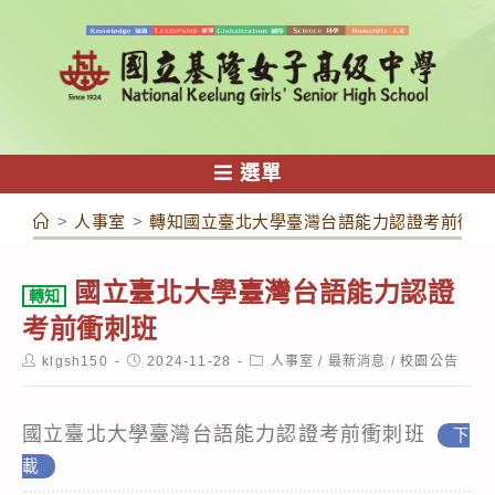
跳
轉
至
主
要
內
選單
容
>
人事室
>
轉知國立臺北大學臺灣台語能力認證考前衝刺
國立臺北大學臺灣台語能力認證
轉知
考前衝刺班
Post
Post
Post
klgsh150
2024-11-28
人事室
/
最新消息
/
校園公告
author:
published:
category:
國立臺北大學臺灣台語能力認證考前衝刺班
下
載