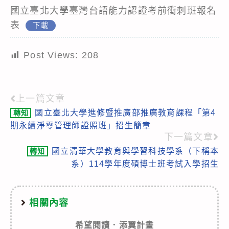
國立臺北大學臺灣台語能力認證考前衝刺班報名
表
下載
Post Views:
208
上一篇文章
Read
國立臺北大學進修暨推廣部推廣教育課程「第4
轉知
more
期永續淨零管理師證照班」招生簡章
articles
下一篇文章
國立清華大學教育與學習科技學系（下稱本
轉知
系）114學年度碩博士班考試入學招生
相關內容
希望閱讀．添翼計畫