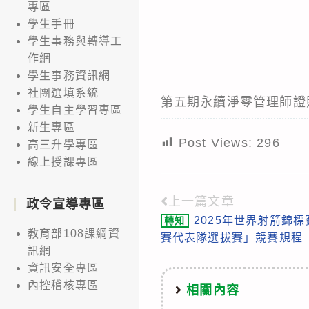
專區
學生手冊
學生事務與轉導工
作網
學生事務資訊網
社團選填系統
第五期永續淨零管理師證
學生自主學習專區
新生專區
Post Views:
296
高三升學專區
線上授課專區
上一篇文章
Read
政令宣導專區
2025年世界射箭錦標
轉知
more
教育部108課綱資
賽代表隊選拔賽」競賽規程 
articles
訊網
資訊安全專區
內控稽核專區
相關內容