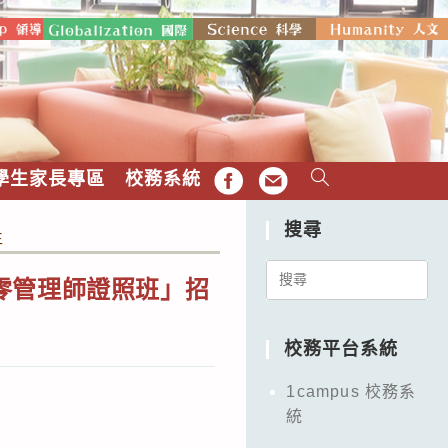
學生家長專區
校務系統
FB
EMAIL
搜尋
生
Search
零管理師證照班」招
for:
校務平台系統
1campus 校務系
統