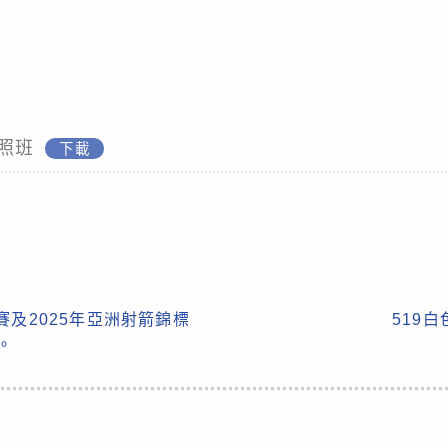
照班
下載
賽及2025年亞洲射箭錦標
519
。