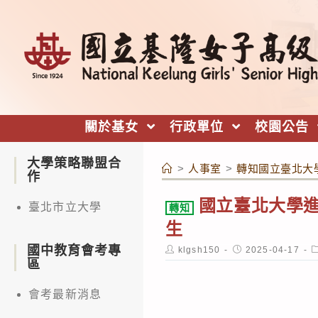
跳
轉
至
主
要
內
關於基女
行政單位
校園公告
容
大學策略聯盟合
>
人事室
>
轉知國立臺北大
作
國立臺北大學
臺北市立大學
轉知
生
國中教育會考專
Post
Post
P
klgsh150
2025-04-17
author:
published:
c
區
會考最新消息