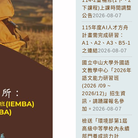
114-2重補修(1下、2
下課程)上課時間調整
公告
2026-08-07
115年度AI人才方舟
計畫需完成研習：
A1、A2、A3、B5-1
之連結
2026-08-07
國立中山大學外國語
文教學中心「2026年
語文能力研習班
(2026 /09 ~
2026/12)」招生資
訊，請踴躍報名參
加。
2026-08-07
檢送「環境部第1屆
高級中等學校內永續
部門養成培力計