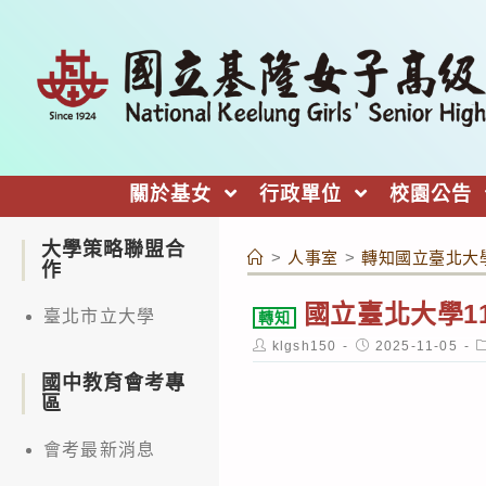
跳
轉
至
主
要
內
關於基女
行政單位
校園公告
容
大學策略聯盟合
>
人事室
>
轉知國立臺北大
作
國立臺北大學1
臺北市立大學
轉知
Post
Post
P
klgsh150
2025-11-05
author:
published:
c
國中教育會考專
區
會考最新消息