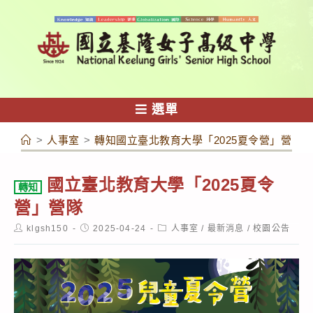
跳
轉
至
主
要
內
選單
容
>
人事室
>
轉知國立臺北教育大學「2025夏令營」營隊
國立臺北教育大學「2025夏令
轉知
營」營隊
Post
Post
Post
klgsh150
2025-04-24
人事室
/
最新消息
/
校園公告
author:
published:
category: