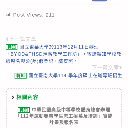
Post Views:
211
上一篇文章
Read
國立東華大學於113年12月11日辦理
轉知
more
「BYOD&THSD進階教學工作坊」，敬請轉知學校教
articles
師報名與公(差)假登記，請查照。
下一篇文章
國立臺南大學114 學年度碩士在職專班招生
轉知
相關內容
中華民國高級中等學校體育總會辦理
轉知
「112年運動賽事學生志工招募及培訓」實施
計畫及報名表