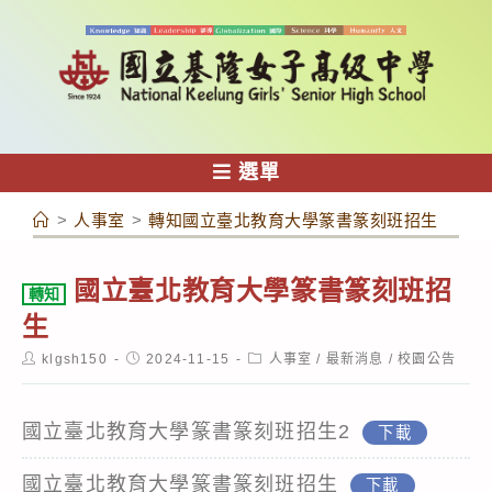
跳
轉
至
主
要
內
選單
容
>
人事室
>
轉知國立臺北教育大學篆書篆刻班招生
國立臺北教育大學篆書篆刻班招
轉知
生
Post
Post
Post
klgsh150
2024-11-15
人事室
/
最新消息
/
校園公告
author:
published:
category:
國立臺北教育大學篆書篆刻班招生2
下載
國立臺北教育大學篆書篆刻班招生
下載