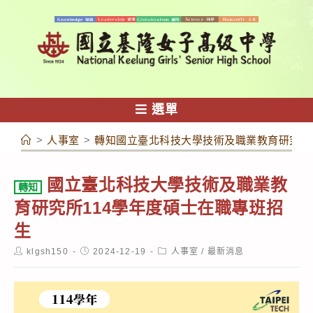
跳
轉
至
主
要
內
選單
容
>
人事室
>
轉知國立臺北科技大學技術及職業教育研究所1
國立臺北科技大學技術及職業教
轉知
育研究所114學年度碩士在職專班招
生
Post
Post
Post
klgsh150
2024-12-19
人事室
/
最新消息
author:
published:
category: