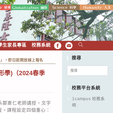
學生家長專區
校務系統
FB
EMAIL
搜尋
班）」，即日起開放線上報名
Search
學)（2024春季
for:
校務平台系統
1campus 校務系
學系鄭憲仁老師講授，文字
統
程。課程設定四個重心：