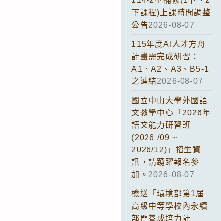
114-2重補修(1下、2
下課程)上課時間調整
公告
2026-08-07
115年度AI人才方舟
計畫需完成研習：
A1、A2、A3、B5-1
之連結
2026-08-07
國立中山大學外國語
文教學中心「2026年
語文能力研習班
(2026 /09 ~
2026/12)」招生資
訊，請踴躍報名參
加。
2026-08-07
檢送「環境部第1屆
高級中等學校內永續
部門養成培力計