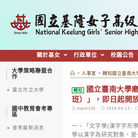
跳
轉
至
主
要
內
關於基女
行政單位
校園公告
容
大學策略聯盟合
>
人事室
>
轉知國立臺南大學
作
國立臺南大學磨課
臺北市立大學
轉知
班）」，即日起開
國中教育會考專
Post
Post
P
klgsh150
2024-03-13
author:
published:
c
區
一、「文字學(漢字字形
會考最新消息
學以漢字為研究對象，是