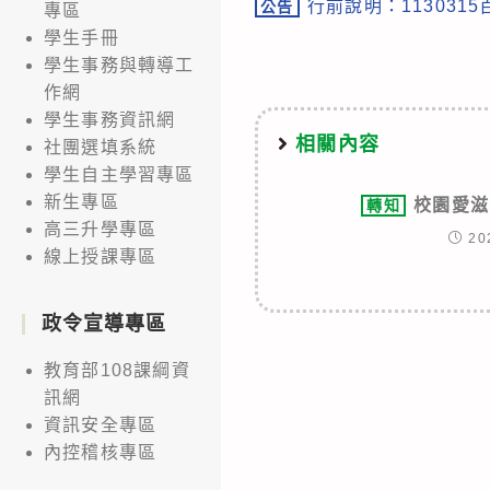
行前說明：113031
公告
專區
more
學生手冊
articles
學生事務與轉導工
作網
學生事務資訊網
相關內容
社團選填系統
學生自主學習專區
新生專區
校園愛滋
轉知
高三升學專區
20
線上授課專區
政令宣導專區
教育部108課綱資
訊網
資訊安全專區
內控稽核專區