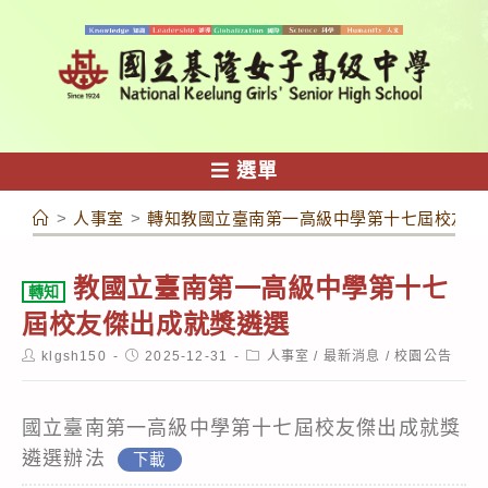
跳
轉
至
主
要
內
選單
容
>
人事室
>
轉知教國立臺南第一高級中學第十七屆校友傑
教國立臺南第一高級中學第十七
轉知
屆校友傑出成就獎遴選
Post
Post
Post
klgsh150
2025-12-31
人事室
/
最新消息
/
校園公告
author:
published:
category:
國立臺南第一高級中學第十七屆校友傑出成就獎
遴選辦法
下載