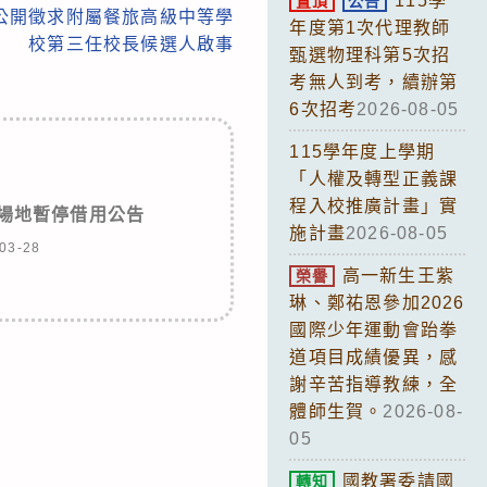
115學
置頂
公告
公開徵求附屬餐旅高級中等學
年度第1次代理教師
校第三任校長候選人啟事
甄選物理科第5次招
考無人到考，續辦第
6次招考
2026-08-05
115學年度上學期
「人權及轉型正義課
程入校推廣計畫」實
場地暫停借用公告
施計畫
2026-08-05
03-28
高一新生王紫
榮譽
琳、鄭祐恩參加2026
國際少年運動會跆拳
道項目成績優異，感
謝辛苦指導教練，全
體師生賀。
2026-08-
05
國教署委請國
轉知