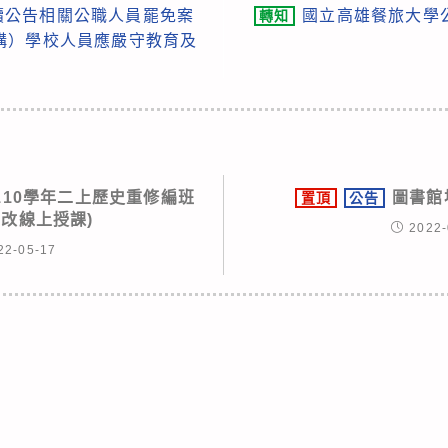
續公告相關公職人員罷免案
國立高雄餐旅大學
轉知
構）學校人員應嚴守教育及
110學年二上歷史重修編班
圖書館
置頂
公告
19改線上授課)
2022-
22-05-17