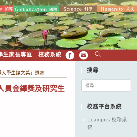
學生家長專區
校務系統
FB
EMAIL
搜尋
暨大學生論文獎」遴選
Search
人員金鐸獎及研究生
for:
校務平台系統
1campus 校務系
統