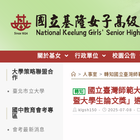
跳
轉
至
主
要
內
關於基女
行政單位
校園公告
容
大學策略聯盟合
>
人事室
>
轉知國立臺灣師
作
國立臺灣師範大
臺北市立大學
轉知
暨大學生論文獎」
國中教育會考專
Post
Post
P
klgsh150
2025-07-08
author:
published:
c
區
會考最新消息