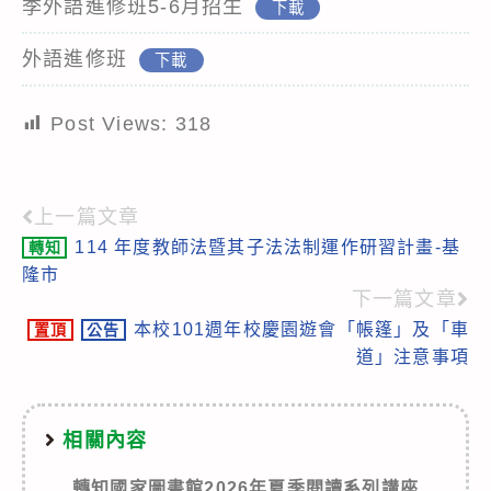
季外語進修班5-6月招生
下載
外語進修班
下載
Post Views:
318
上一篇文章
Read
114 年度教師法暨其子法法制運作研習計畫-基
轉知
more
隆市
articles
下一篇文章
本校101週年校慶園遊會「帳篷」及「車
置頂
公告
道」注意事項
相關內容
轉知國家圖書館2026年夏季閱讀系列講座