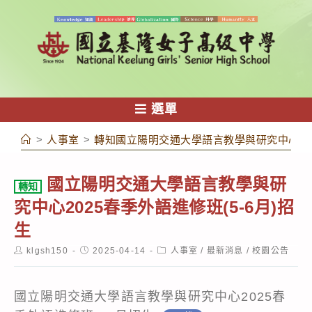
跳
轉
至
主
要
內
選單
容
>
人事室
>
轉知國立陽明交通大學語言教學與研究中心2025
國立陽明交通大學語言教學與研
轉知
究中心2025春季外語進修班(5-6月)招
生
Post
Post
Post
klgsh150
2025-04-14
人事室
/
最新消息
/
校園公告
author:
published:
category:
國立陽明交通大學語言教學與研究中心2025春