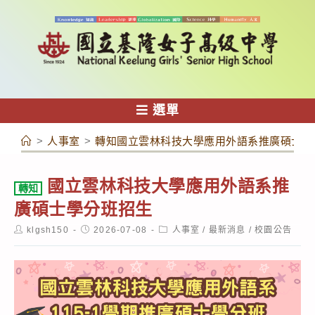
跳
轉
至
主
要
內
選單
容
>
人事室
>
轉知國立雲林科技大學應用外語系推廣碩士學
國立雲林科技大學應用外語系推
轉知
廣碩士學分班招生
Post
Post
Post
klgsh150
2026-07-08
人事室
/
最新消息
/
校園公告
author:
published:
category: