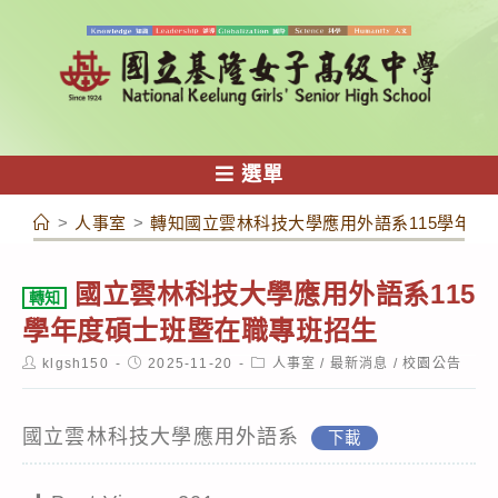
跳
轉
至
主
要
內
選單
容
>
人事室
>
轉知國立雲林科技大學應用外語系115學年度
國立雲林科技大學應用外語系115
轉知
學年度碩士班暨在職專班招生
Post
Post
Post
klgsh150
2025-11-20
人事室
/
最新消息
/
校園公告
author:
published:
category:
國立雲林科技大學應用外語系
下載