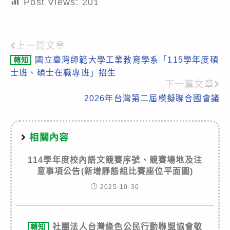
Post Views:
201
上一篇文章
Read
國立臺灣師範大學工業教育學系「115學年度碩
轉知
more
士班、碩士在職專班」招生
articles
下一篇文章
2026年台灣第二屆模擬聯合國會議
相關內容
114學年度校內語文競賽序號、競賽場地及注
意事項公告(新增靜態組比賽座位平面圖)
2025-10-30
社團法人台灣綠色公民行動聯盟協會敬
轉知