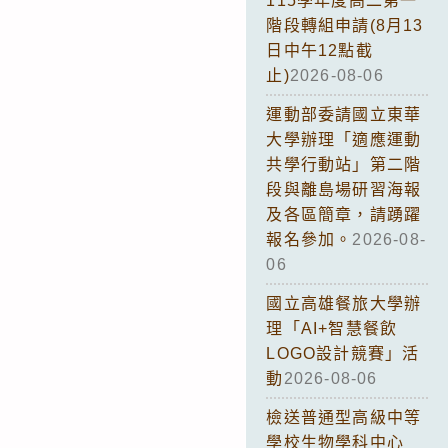
115學年度高二第一
階段轉組申請(8月13
日中午12點截
止)
2026-08-06
運動部委請國立東華
大學辦理「適應運動
共學行動站」第二階
段與離島場研習海報
及各區簡章，請踴躍
報名參加。
2026-08-
06
國立高雄餐旅大學辦
理「AI+智慧餐飲
LOGO設計競賽」活
動
2026-08-06
檢送普通型高級中等
學校生物學科中心