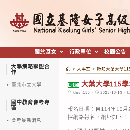
跳
轉
至
主
要
內
關於基女
行政單位
校園公告
容
大學策略聯盟合
>
人事室
>
轉知大葉大學1
作
大葉大學115
臺北市立大學
轉知
Post
Post
P
klgsh150
2025-10-13
author:
published:
c
國中教育會考專
區
報名日期：自114年10月2
採網路報名，網址如下：
會考最新消息