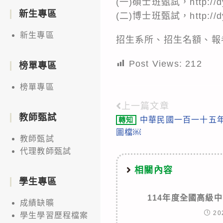
(一)碩士班甄試，http://dyu
新生專區
(二)博士班甄試，http://dyu
新生專區
招生系所、招生名額、報
Post Views:
212
榜單專區
榜單專區
上一篇文章
Read
教師甄試
中華民國一百一十五
轉知
more
圖檔￼
教師甄試
articles
代理教師甄試
相關內容
學生專區
114年度全國高級
成績缺曠
20
學生學習歷程檔案