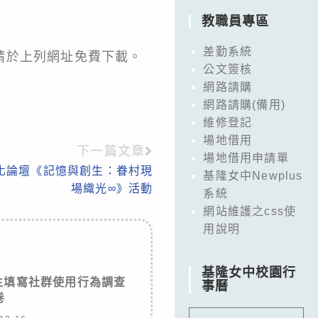
教職員專區
差勤系統
請於上列網址免費下載。
公文簽核
網路請購
網路請購(備用)
維修登記
場地借用
下一篇文章
場地借用申請單
文化論壇《記憶與創生：眷村現
基隆女中Newplus
場織光∞》活動
系統
網站維護之css使
用說明
基隆女中校園行
生填寫社群使用行為調查
事曆
卷