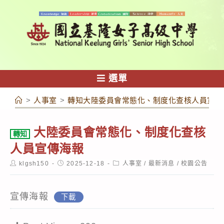
跳
轉
至
主
要
內
選單
容
>
人事室
>
轉知大陸委員會常態化、制度化查核人員宣傳
大陸委員會常態化、制度化查核
轉知
人員宣傳海報
Post
Post
Post
klgsh150
2025-12-18
人事室
/
最新消息
/
校園公告
author:
published:
category:
宣傳海報
下載