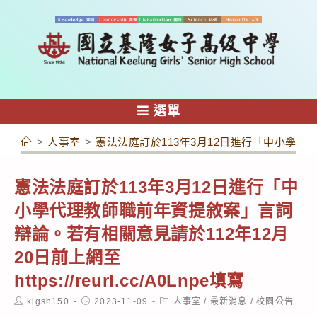
跳
轉
至
主
要
內
選單
容
>
人事室
>
憲法法庭訂於113年3月12日進行「中小學代理教師
憲法法庭訂於113年3月12日進行「中
小學代理教師職前年資提敘案」言詞
辯論。若有相關意見請於112年12月
20日前上網至
https://reurl.cc/A0Lnpe填寫
Post
Post
Post
klgsh150
2023-11-09
人事室
/
最新消息
/
校園公告
author:
published:
category: