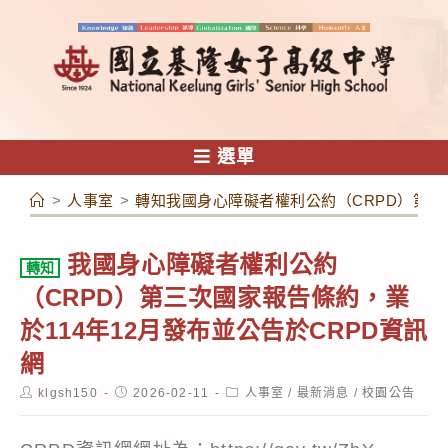
跳
轉
至
主
要
內
選單
容
>
人事室
>
轉知我國身心障礙者權利公約（CRPD）第三次
我國身心障礙者權利公約
轉知
（CRPD）第三次國家報告條約，業
於114年12月發布並公告於CRPD資訊
網
Post
Post
Post
klgsh150
2026-02-11
人事室
/
最新消息
/
校園公告
author:
published:
category: