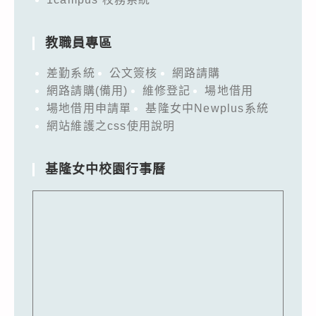
教職員專區
差勤系統
公文簽核
網路請購
網路請購(備用)
維修登記
場地借用
場地借用申請單
基隆女中Newplus系統
網站維護之css使用說明
基隆女中校園行事曆