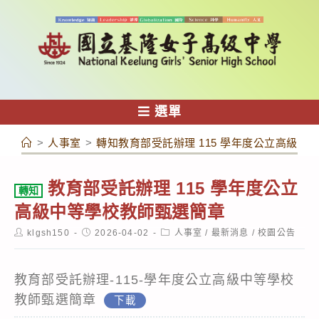
跳
轉
至
主
要
內
選單
容
>
人事室
>
轉知教育部受託辦理 115 學年度公立高級中
教育部受託辦理 115 學年度公立
轉知
高級中等學校教師甄選簡章
Post
Post
Post
klgsh150
2026-04-02
人事室
/
最新消息
/
校園公告
author:
published:
category:
教育部受託辦理-115-學年度公立高級中等學校
教師甄選簡章
下載