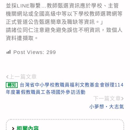
並採LINE聯繫…教師甄選資訊應於學校、主管
機關網站或全國高級中等以下學校教師選聘網等
正式管道公告甄選簡章及職缺等資訊。」
請諸位同仁注意避免避免誤信不明資訊，致個人
資料遭擷取。
Post Views:
299
上一篇文章
Read
台灣省中小學校教職員福利文教基金會辦理114
轉知
more
年度暑假教職員工各項國外參訪活動
articles
下一篇文章
小夢想‧大志氣
相關內容