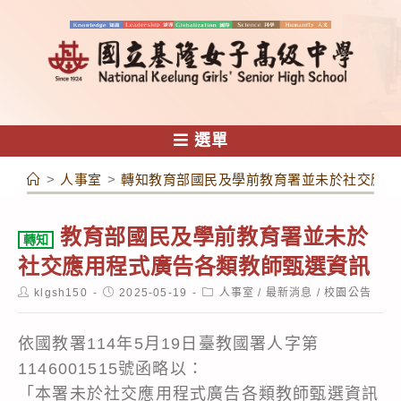
跳
轉
至
主
要
內
選單
容
>
人事室
>
轉知教育部國民及學前教育署並未於社交應用
教育部國民及學前教育署並未於
轉知
社交應用程式廣告各類教師甄選資訊
Post
Post
Post
klgsh150
2025-05-19
人事室
/
最新消息
/
校園公告
author:
published:
category:
依國教署114年5月19日臺教國署人字第
1146001515號函略以：
「本署未於社交應用程式廣告各類教師甄選資訊