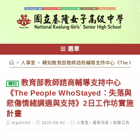
跳
轉
至
主
要
內
選單
容
>
人事室
>
轉知教育部教師諮商輔導支持中心《The Peop
教育部教師諮商輔導支持中心
轉知
《The People WhoStayed：失落與
悲傷情緒調適與支持》2日工作坊實施
計畫
Post
Post
Post
klgsh150
2025-09-02
人事室
/
最新消息
/
校園公告
author:
published:
category: