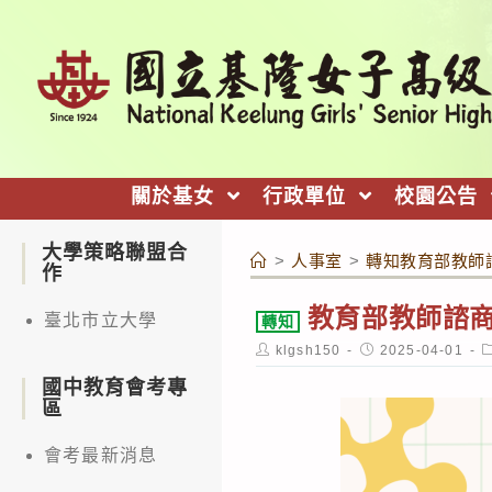
跳
轉
至
主
要
內
關於基女
行政單位
校園公告
容
大學策略聯盟合
>
人事室
>
轉知教育部教師
作
教育部教師諮商
臺北市立大學
轉知
Post
Post
P
klgsh150
2025-04-01
author:
published:
c
國中教育會考專
區
會考最新消息