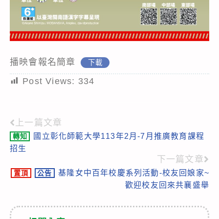
播映會報名簡章
下載
Post Views:
334
上一篇文章
Read
國立彰化師範大學113年2月-7月推廣教育課程
轉知
more
招生
articles
下一篇文章
基隆女中百年校慶系列活動-校友回娘家~
置頂
公告
歡迎校友回來共襄盛舉