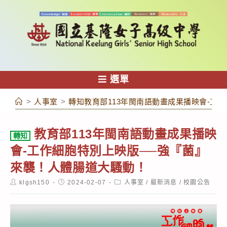
跳
轉
至
主
要
內
選單
容
>
人事室
>
轉知教育部113年閩南語動畫成果播映會-工
教育部113年閩南語動畫成果播映
轉知
會-工作細胞特別上映版──強『菌』
來襲！人體腸道大騷動！
Post
Post
Post
klgsh150
2024-02-07
人事室
/
最新消息
/
校園公告
author:
published:
category: