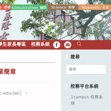
學生家長專區
校務系統
FB
EMAIL
搜尋
Search
業簡章
for:
校務平台系統
du.tw/）。
1campus 校務系
統