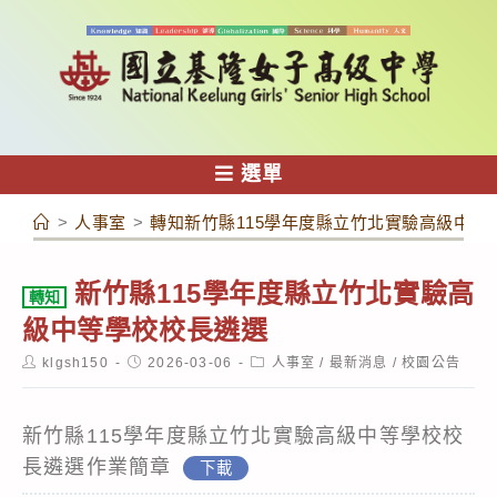
跳
轉
至
主
要
內
選單
容
>
人事室
>
轉知新竹縣115學年度縣立竹北實驗高級中等
新竹縣115學年度縣立竹北實驗高
轉知
級中等學校校長遴選
Post
Post
Post
klgsh150
2026-03-06
人事室
/
最新消息
/
校園公告
author:
published:
category:
新竹縣115學年度縣立竹北實驗高級中等學校校
長遴選作業簡章
下載