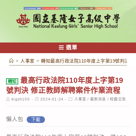
跳
轉
至
主
要
內
選單
容
>
人事室
>
轉知最高行政法院110年度上字第19號判決 
最高行政法院110年度上字第19
轉知
號判決 修正教師解聘案件作業流程
Post
Post
Post
klgsh150
2024-01-24
人事室
/
最新消息
/
校園公告
author:
published:
category:
懶人包
下載