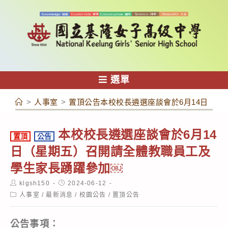
跳
轉
至
主
要
內
選單
容
>
人事室
>
置頂公告本校校長遴選座談會於6月14日（
本校校長遴選座談會於6月14
置頂
公告
日（星期五）召開請全體教職員工及
學生家長踴躍參加￼
Post
Post
klgsh150
2024-06-12
author:
published:
Post
人事室
/
最新消息
/
校園公告
/
置頂公告
category:
公告事項：