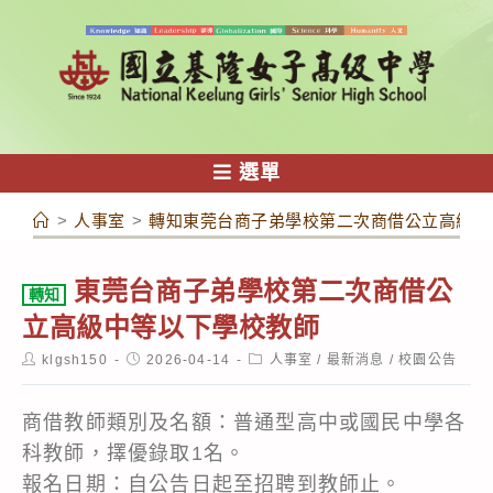
跳
轉
至
主
要
內
選單
容
>
人事室
>
轉知東莞台商子弟學校第二次商借公立高級中
東莞台商子弟學校第二次商借公
轉知
立高級中等以下學校教師
Post
Post
Post
klgsh150
2026-04-14
人事室
/
最新消息
/
校園公告
author:
published:
category:
商借教師類別及名額：普通型高中或國民中學各
科教師，擇優錄取1名。
報名日期：自公告日起至招聘到教師止。