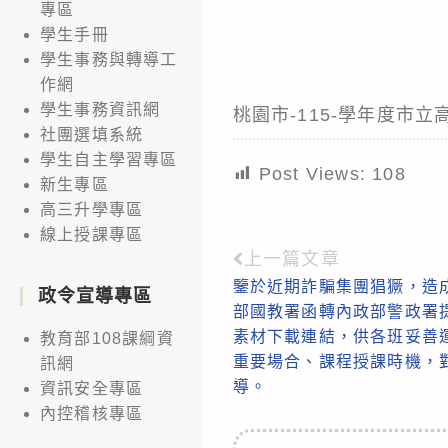
專區
學生手冊
學生事務與轉導工
作網
學生事務資訊網
桃園市-115-學年度市
社團選填系統
學生自主學習專區
Post Views:
108
新生專區
高三升學專區
線上授課專區
上一篇文章
Read
鑒於近期詐騙集團猖獗，造
more
政令宣導專區
部國教署函轉內政部警政署
articles
素材下載連結，供各班妥善
教育部108課綱資
重要場合、課程授課時機，
訊網
導。
資訊安全專區
內控稽核專區