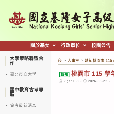
跳
轉
至
主
要
內
關於基女
行政單位
校園公告
容
大學策略聯盟合
>
人事室
>
轉知桃園市 11
作
桃園市 115
臺北市立大學
轉知
Post
Post
P
klgsh150
2026-06-22
author:
published:
c
國中教育會考專
區
會考最新消息