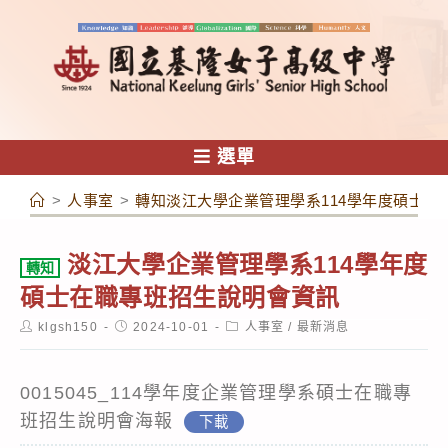
跳
轉
至
主
要
內
選單
容
>
人事室
>
轉知淡江大學企業管理學系114學年度碩士在
淡江大學企業管理學系114學年度
轉知
碩士在職專班招生說明會資訊
Post
Post
Post
klgsh150
2024-10-01
人事室
/
最新消息
author:
published:
category:
0015045_114學年度企業管理學系碩士在職專
班招生說明會海報
下載