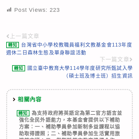
Post Views:
223
上一篇文章
Read
台灣省中小學校教職員福利文教基金會113年度
轉知
more
週休二日森林生態及單身聯誼活動
articles
下一篇文章
國立臺中教育大學114學年度研究所甄試入學
轉知
（碩士班及博士班）招生資訊
相關內容
為支持政府將英語定為第二官方語言並
轉知
強化全民外語能力，本基金會提供以下補助
方案：一、補助學員參加新制多益課程以協
助取得證照；二、補助學員參加生活實用旅