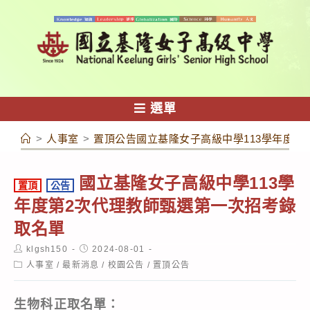
跳
轉
至
主
要
內
選單
容
>
人事室
>
置頂公告國立基隆女子高級中學113學年度第
國立基隆女子高級中學113學
置頂
公告
年度第2次代理教師甄選第一次招考錄
取名單
Post
Post
klgsh150
2024-08-01
author:
published:
Post
人事室
/
最新消息
/
校園公告
/
置頂公告
category:
生物科正取名單：