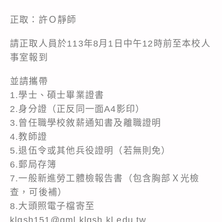
正取：許Ｏ靜師
請正取人員於113年8月1日中午12時前至本校人
事室報到
並請攜帶
1.學士、碩士畢業證書
2.身分證（正反同一面A4影印）
3.曾任職學校敘薪通知書及離職證明
4.教師證
5.退伍令或其他兵役證明（若無則免）
6.郵局存簿
7.一般新進勞工體檢報告書（包含胸部Ｘ光檢
查，可後補）
8.大頭照電子檔寄至
klgsh151@gml.klgsh.kl.edu.tw