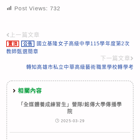
Post Views:
732
上一篇文章
Read
國立基隆女子高級中學115學年度第2次
置頂
公告
more
教師甄選簡章
articles
下一篇文章
轉知高雄市私立中華高級藝術職業學校轉學考
相關內容
「全媒體養成練習生」營隊/銘傳大學傳播學
院
2025-03-29