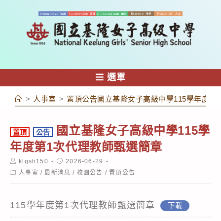
跳
轉
至
主
要
內
選單
容
>
人事室
>
置頂公告國立基隆女子高級中學115學年度第
國立基隆女子高級中學115學
置頂
公告
年度第1次代理教師甄選簡章
Post
Post
klgsh150
2026-06-29
author:
published:
Post
人事室
/
最新消息
/
校園公告
/
置頂公告
category:
115學年度第1次代理教師甄選簡章
下載