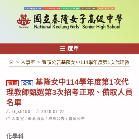
跳
轉
至
主
要
內
選單
容
>
人事室
>
置頂公告基隆女中114學年度第1次代理教師
基隆女中114學年度第1次代
置頂
公告
理教師甄選第3次招考正取、備取人員
名單
Post
Post
klgsh150
2025-07-25
author:
published:
Post
人事室
/
最新消息
/
校園公告
/
置頂公告
category:
化學科