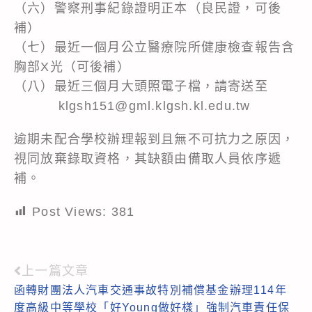
（六）警察刑事紀錄證明正本（良民證，可後
補）
（七）最近一個月公立醫療院所健康檢查報告含
胸部X光（可後補）
（八）最近三個月大頭照電子檔，請寄送至
klgsh151@gml.klgsh.kl.edu.tw
逾期未配合學校辦理報到且無不可抗力之原因，
視同放棄錄取資格，其缺額由備取人員依序遞
補。
Post Views:
381
上一篇文章
Read
函轉財團法人汽車交通事故特別補償基金辦理114年
more
度高級中等學校「好Young做好樣」強制汽車責任保