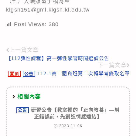
（七）大頭照電子檔寄至
klgsh151@gml.klgsh.kl.edu.tw
Post Views:
380
上一篇文章
Read
【112彈性課程】高一彈性學習時間選課公告
more
下一篇文章
articles
112-1高二體育班第二次轉學考錄取名單
置頂
公告
相關內容
研習公告【教室裡的「正向教養」—糾
公告
正錯誤前，先創造情感連結】
2023-11-06