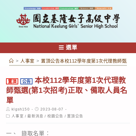
跳
轉
至
主
要
內
選單
容
>
人事室
>
置頂公告本校112學年度第1次代理教師甄選(
本校112學年度第1次代理教
置頂
公告
師甄選(第1次招考)正取、備取人員名
單
Post
Post
klgsh150
2023-08-07
author:
published:
Post
人事室
/
最新消息
/
校園公告
/
置頂公告
category:
一、 錄取名單：