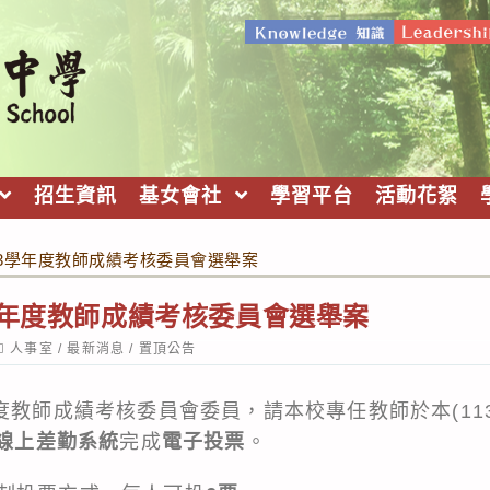
招生資訊
基女會社
學習平台
活動花絮
13學年度教師成績考核委員會選舉案
學年度教師成績考核委員會選舉案
ost
人事室
/
最新消息
/
置頂公告
ategory:
度教師成績考核委員會委員，請本校專任教師於本(113)
線上差勤系統
完成
電子投票
。