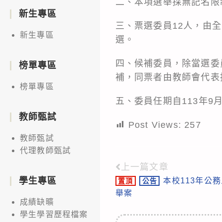
二、本項選舉採無記名限
新生專區
三、票選委員12人，由
新生專區
選。
四、候補委員，除當選委
榜單專區
補，同票者由教師會代表
榜單專區
五、委員任期自113年9月
教師甄試
Post Views:
257
教師甄試
代理教師甄試
上一篇文章
Read
學生專區
本校113年公
置頂
公告
more
舉案
articles
成績缺曠
學生學習歷程檔案