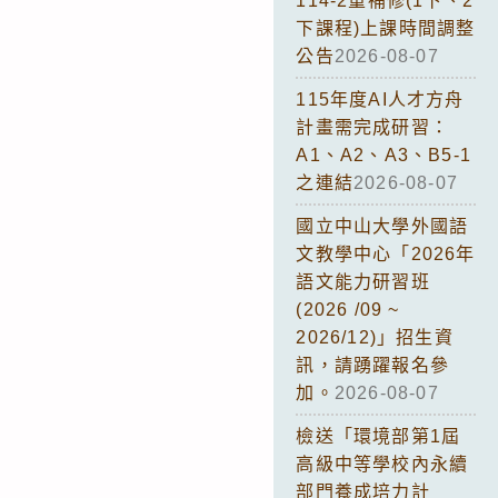
114-2重補修(1下、2
下課程)上課時間調整
公告
2026-08-07
115年度AI人才方舟
計畫需完成研習：
A1、A2、A3、B5-1
之連結
2026-08-07
國立中山大學外國語
文教學中心「2026年
語文能力研習班
(2026 /09 ~
2026/12)」招生資
訊，請踴躍報名參
加。
2026-08-07
檢送「環境部第1屆
高級中等學校內永續
部門養成培力計