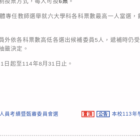
制投票方式，每人可投
6票
。
全體專任教師選舉就六大學科各科票數最高一人當選，
員外依各科票數高低各選出候補委員5人，遞補時仍
抽籤決定。
1日起至114年8月31日止。
務人員考績暨甄審委員會選
本校113
置頂
公告