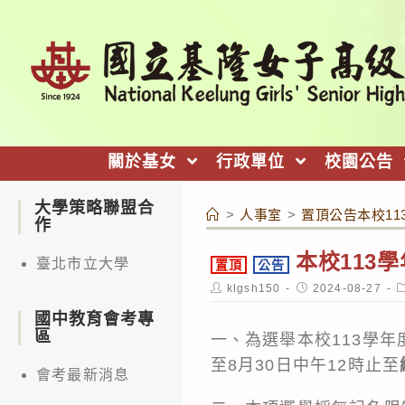
跳
轉
至
主
要
內
關於基女
行政單位
校園公告
容
大學策略聯盟合
>
人事室
>
置頂公告本校1
作
本校113
臺北市立大學
置頂
公告
Post
Post
P
klgsh150
2024-08-27
author:
published:
c
國中教育會考專
區
一、為選舉本校113學年
至8月30日中午12時止至
會考最新消息