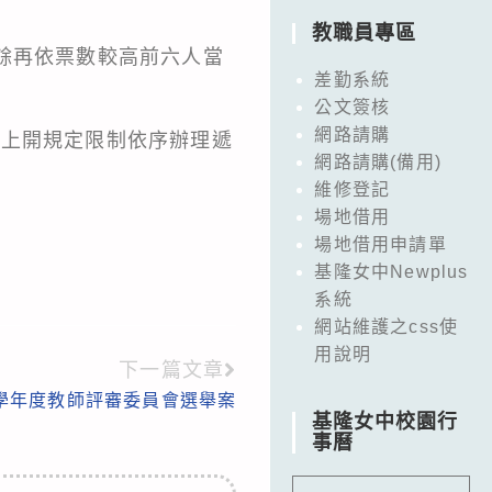
教職員專區
餘再依票數較高前六人當
差勤系統
公文簽核
網路請購
受上開規定限制依序辦理遞
網路請購(備用)
維修登記
場地借用
場地借用申請單
基隆女中Newplus
系統
網站維護之css使
用說明
下一篇文章
年學年度教師評審委員會選舉案
基隆女中校園行
事曆