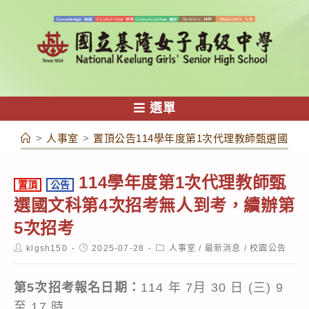
跳
轉
至
主
要
內
選單
容
>
人事室
>
置頂公告114學年度第1次代理教師甄選國文
114學年度第1次代理教師甄
置頂
公告
選國文科第4次招考無人到考，續辦第
5次招考
Post
Post
Post
klgsh150
2025-07-28
人事室
/
最新消息
/
校園公告
author:
published:
category:
第5次招考報名日期：
114 年 7月 30 日 (三) 9
至 17 時