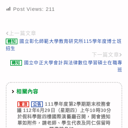
Post Views:
211
上一篇文章
Read
國立彰化師範大學教育研究所115學年度博士班
轉知
more
招生
articles
下一篇文章
國立中正大學會計與法律數位學習碩士在職專
轉知
班
相關內容
111學年度第2學期期末校務會
置頂
公告
議 112年6月29日（星期四）上午10時30分
於假科學館四樓國際演藝廳召開，開會通知
單如附件，請老師、學生代表及同仁保留時