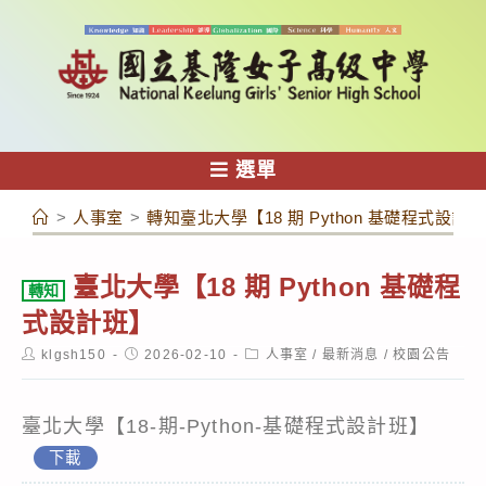
跳
轉
至
主
要
內
選單
容
>
人事室
>
轉知臺北大學【18 期 Python 基礎程式設計
臺北大學【18 期 Python 基礎程
轉知
式設計班】
Post
Post
Post
klgsh150
2026-02-10
人事室
/
最新消息
/
校園公告
author:
published:
category:
臺北大學【18-期-Python-基礎程式設計班】
下載