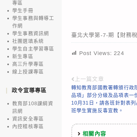
專區
學生手冊
學生事務與轉導工
作網
學生事務資訊網
臺北大學第-7-期【財務
社團選填系統
學生自主學習專區
Post Views:
224
新生專區
高三升學專區
線上授課專區
上一篇文章
Read
轉知教育部國教署轉頒行政
more
政令宣導專區
品項」部分分級及品項表一份
articles
10月31日，請各班針對表
教育部108課綱資
班學生實施反毒宣教。
訊網
資訊安全專區
內控稽核專區
相關內容