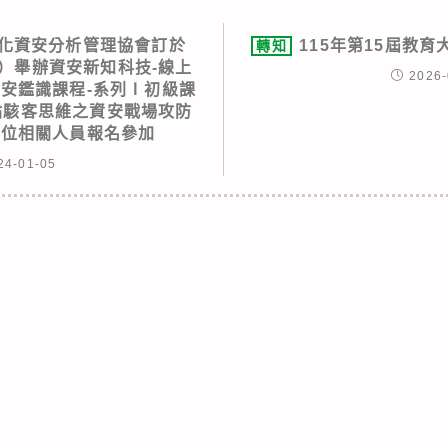
化資安分析管理協會訂於
115年第15屆教
轉知
五）舉辦資安新知科技-線上
2026-
資安鑑識課程-系列Ⅰ初級課
網站駭客思維之資安戰場攻防
單位相關人員報名參加
24-01-05