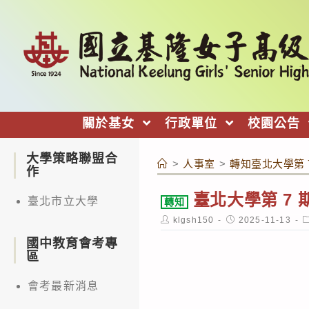
跳
轉
至
主
要
內
關於基女
行政單位
校園公告
容
大學策略聯盟合
>
人事室
>
轉知臺北大學第 
作
臺北大學第 7
臺北市立大學
轉知
Post
Post
P
klgsh150
2025-11-13
author:
published:
c
國中教育會考專
區
會考最新消息