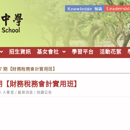
招生資訊
基女會社
學習平台
活動花絮
7 期【財務稅務會計實用班】
 期【財務稅務會計實用班】
ost
人事室
/
最新消息
/
校園公告
ategory: