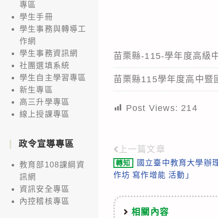
專區
學生手冊
學生事務與轉導工
作網
學生事務資訊網
苗栗縣-115-學年度高
社團選填系統
學生自主學習專區
苗栗縣115學年度高中
新生專區
高三升學專區
Post Views:
214
線上授課專區
政令宣導專區
上一篇文章
Read
國立臺中教育大學辦理
轉知
教育部108課綱資
more
作坊 寫作增能 活動」
訊網
articles
資訊安全專區
內控稽核專區
相關內容