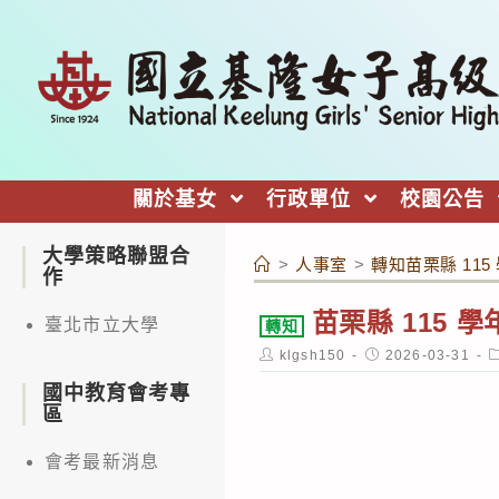
跳
轉
至
主
要
內
關於基女
行政單位
校園公告
容
大學策略聯盟合
>
人事室
>
轉知苗栗縣 11
作
苗栗縣 115
臺北市立大學
轉知
Post
Post
P
klgsh150
2026-03-31
author:
published:
c
國中教育會考專
區
會考最新消息