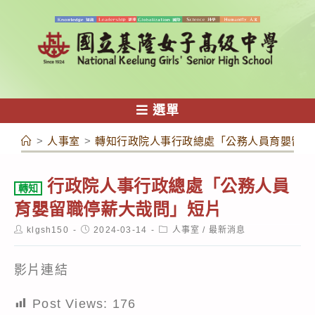
跳
轉
至
主
要
內
選單
容
>
人事室
>
轉知行政院人事行政總處「公務人員育嬰留職
行政院人事行政總處「公務人員
轉知
育嬰留職停薪大哉問」短片
Post
Post
Post
klgsh150
2024-03-14
人事室
/
最新消息
author:
published:
category:
影片連結
Post Views:
176