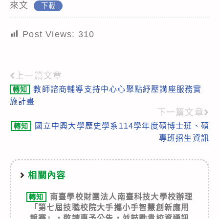
來文
下載
Post Views:
310
上一篇文章
Read
教師諮商輔導支持中心心聚點紓壓講座服務實
轉知
more
施計畫
articles
下一篇文章
國立中興大學歷史學系114學年度碩博士班、碩
轉知
專班招生資訊
相關內容
南臺學校財團法人南臺科技大學校辦理
轉知
「第七屆技職校院大手攜小手智慧創新應用
競賽」，敬請惠予公告，並鼓勵貴校資通訊