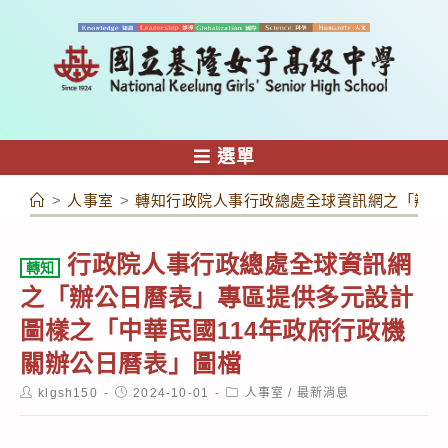
跳
轉
至
主
要
內
選單
容
>
人事室
>
轉知行政院人事行政總處全球資訊網之「辦公
行政院人事行政總處全球資訊網
轉知
之「辦公日曆表」專區提供多元設計
圖樣之「中華民國114年政府行政機
關辦公日曆表」圖檔
Post
Post
Post
klgsh150
2024-10-01
人事室
/
最新消息
author:
published:
category: