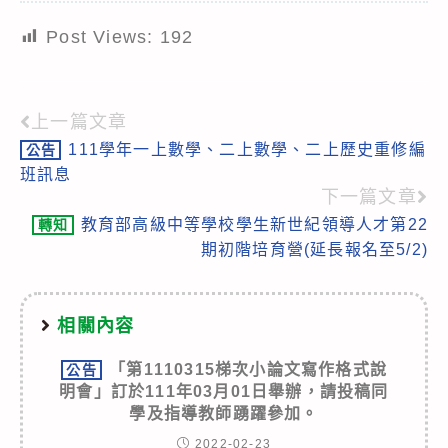
Post Views:
192
上一篇文章
Read
111學年一上數學、二上數學、二上歷史重修編
公告
more
班訊息
articles
下一篇文章
教育部高級中等學校學生新世紀領導人才第22
轉知
期初階培育營(延長報名至5/2)
相關內容
「第1110315梯次小論文寫作格式說
公告
明會」訂於111年03月01日舉辦，請投稿同
學及指導教師踴躍參加。
2022-02-23