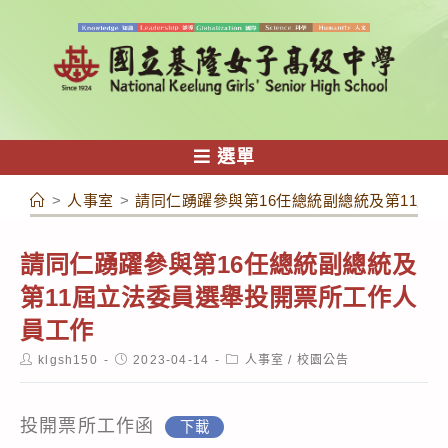
跳
轉
至
主
要
內
選單
容
>
人事室
>
請同仁踴躍參與第16任總統副總統及第11屆
請同仁踴躍參與第16任總統副總統及
第11屆立法委員選舉投開票所工作人
員工作
Post
Post
Post
klgsh150
2023-04-14
人事室
/
校園公告
author:
published:
category:
投開票所工作函
下載