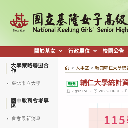
跳
轉
至
主
要
內
關於基女
行政單位
校園公告
容
大學策略聯盟合
>
人事室
>
轉知輔仁大學統
作
輔仁大學統計資
臺北市立大學
轉知
Post
Post
P
klgsh150
2025-10-30
author:
published:
c
國中教育會考專
區
會考最新消息