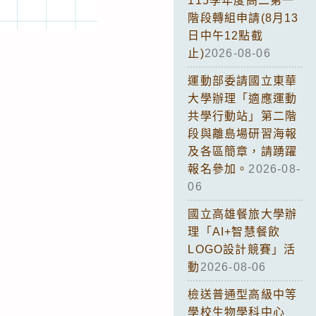
115學年度高二第一
階段轉組申請(8月13
日中午12點截
止)
2026-08-06
運動部委請國立東華
大學辦理「適應運動
共學行動站」第二階
段與離島場研習海報
及各區簡章，請踴躍
報名參加。
2026-08-
06
國立高雄餐旅大學辦
理「AI+智慧餐飲
LOGO設計競賽」活
動
2026-08-06
檢送普通型高級中等
學校生物學科中心