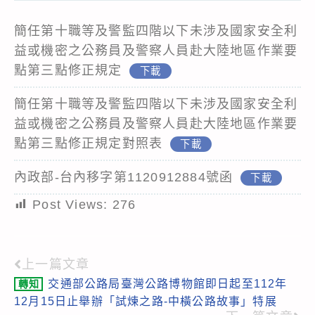
簡任第十職等及警監四階以下未涉及國家安全利
益或機密之公務員及警察人員赴大陸地區作業要
點第三點修正規定
下載
簡任第十職等及警監四階以下未涉及國家安全利
益或機密之公務員及警察人員赴大陸地區作業要
點第三點修正規定對照表
下載
內政部-台內移字第1120912884號函
下載
Post Views:
276
上一篇文章
Read
交通部公路局臺灣公路博物館即日起至112年
轉知
more
12月15日止舉辦「試煉之路-中橫公路故事」特展
articles