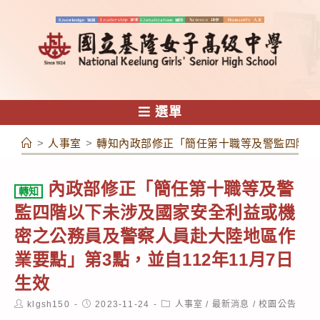
跳
轉
至
主
要
內
選單
容
>
人事室
>
轉知內政部修正「簡任第十職等及警監四階以下
內政部修正「簡任第十職等及警
轉知
監四階以下未涉及國家安全利益或機
密之公務員及警察人員赴大陸地區作
業要點」第3點，並自112年11月7日
生效
Post
Post
Post
klgsh150
2023-11-24
人事室
/
最新消息
/
校園公告
author:
published:
category: