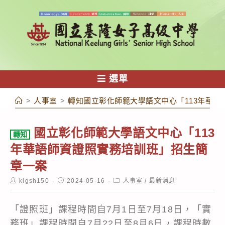
跳
轉
至
主
要
內
選單
容
>
人事室
>
轉知國立彰化師範大學語文中心「113年華
國立彰化師範大學語文中心「113
轉知
年華語師資證照實務培訓班」招生簡
章一案
Post
Post
Post
klgsh150
2024-05-16
人事室
/
最新消息
author:
published:
category:
「證照班」課程時間自7月1日至7月18日，「實
務班」課程時間自7月22日至8月6日，課程時數