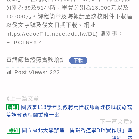
分別為69及51小時，學費分別為13,000元以及
10,000元。課程簡章及海報請至該校附件下載區
以發文字號及發文日期下載。網址
https://edocFile.ncue.edu.tw/DL) 識別碼：
ELPCL6YX。
華語師資證照實務培訓
下載
Post Views:
222
上一篇文章
Read
國教署113學年度徵聘商借教師辦理技職教育或
轉知
more
雙語教育相關業務一案
articles
下一篇文章
國立臺北大學辦理「開韻香道學DIY實作班」與
轉知
課程一案