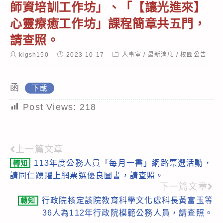
師資培訓工作坊」、「【讓光進來】
心靈療癒工作坊」課程簡章共五門，
請查照。
Post
Post
Post
klgsh150
2023-10-17
人事室
/
最新消息
/
校園公告
author:
published:
category:
函
下載
Post Views:
218
上一篇文章
Read
113年度公務人員「每月一書」網路票選活動，
轉知
more
請同仁踴躍上網票選優良圖書，請查照。
articles
下一篇文章
行政院核定該院教育科學文化處科長黃富玉等
轉知
36人為112年行政院模範公務人員，請查照。