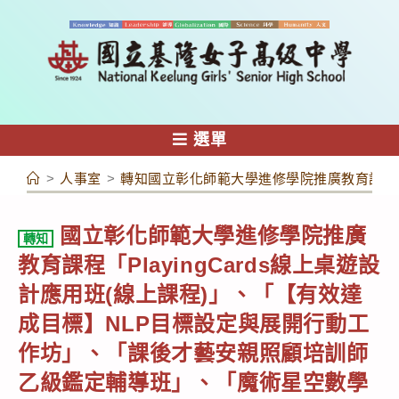
跳
轉
至
主
要
內
選單
容
>
人事室
>
轉知國立彰化師範大學進修學院推廣教育課程「
國立彰化師範大學進修學院推廣
轉知
教育課程「PlayingCards線上桌遊設
計應用班(線上課程)」、「【有效達
成目標】NLP目標設定與展開行動工
作坊」、「課後才藝安親照顧培訓師
乙級鑑定輔導班」、「魔術星空數學