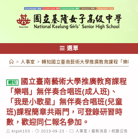
跳
轉
至
主
要
內
選單
容
>
人事室
>
轉知國立臺南藝術大學推廣教育課程「樂唱」
國立臺南藝術大學推廣教育課程
轉知
「樂唱」無伴奏合唱班(成人班)、
「我是小歌星」無伴奏合唱班(兒童
班)課程簡章共兩門，可登錄研習時
數，歡迎同仁報名參加。
Post
Post
Post
klgsh150
2023-09-23
人事室
/
最新消息
/
校園公告
author:
published:
category: