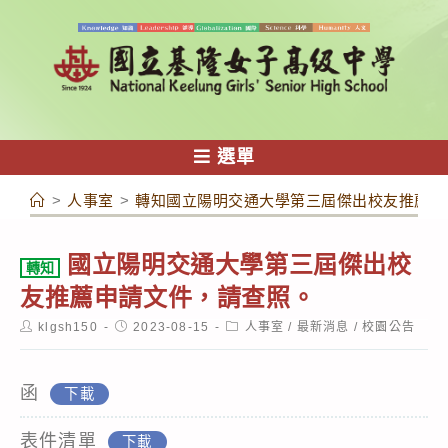
跳
轉
至
主
要
內
選單
容
>
人事室
>
轉知國立陽明交通大學第三屆傑出校友推薦申
國立陽明交通大學第三屆傑出校
轉知
友推薦申請文件，請查照。
Post
Post
Post
klgsh150
2023-08-15
人事室
/
最新消息
/
校園公告
author:
published:
category:
函
下載
表件清單
下載