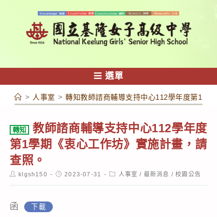
跳
轉
至
主
要
內
選單
容
>
人事室
>
轉知教師諮商輔導支持中心112學年度第1學
教師諮商輔導支持中心112學年度
轉知
第1學期《衷心工作坊》實施計畫，請
查照。
Post
Post
Post
klgsh150
2023-07-31
人事室
/
最新消息
/
校園公告
author:
published:
category:
函
下載