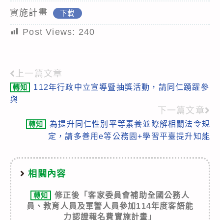
實施計畫
下載
Post Views:
240
上一篇文章
Read
112年行政中立宣導暨抽獎活動，請同仁踴躍參
轉知
more
與
articles
下一篇文章
為提升同仁性別平等素養並瞭解相關法令規
轉知
定，請多善用e等公務園+學習平臺提升知能
相關內容
修正後「客家委員會補助全國公務人
轉知
員、教育人員及軍警人員參加114年度客語能
力認證報名費實施計畫」