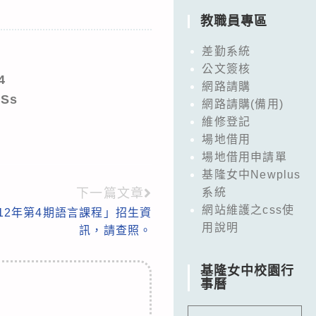
教職員專區
差勤系統
公文簽核
4
網路請購
Ss
網路請購(備用)
維修登記
場地借用
場地借用申請單
基隆女中Newplus
下一篇文章
系統
網站維護之css使
12年第4期語言課程」招生資
用說明
訊，請查照。
基隆女中校園行
事曆