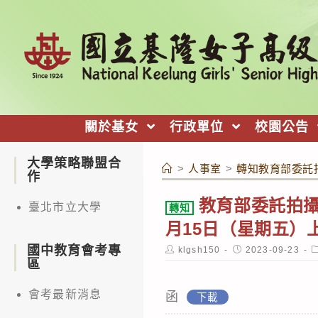
跳
轉
至
主
要
內
關於基女
行政單位
校園公告
容
大學策略聯盟合
>
人事室
>
轉知教育部委託
作
教育部委託拍攝
臺北市立大學
轉知
月15日（星期五）
國中教育會考專
Post
Post
P
klgsh150
2023-09-23
author:
published:
c
區
會考最新消息
函
下載