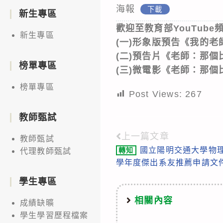
海報
下載
新生專區
歡迎至教育部YouTub
新生專區
(一)形象版預告《我的老師》ht
(二)預告片《老師：那個比我還相
榜單專區
(三)微電影《老師：那個比我還
榜單專區
Post Views:
267
教師甄試
上一篇文章
Read
教師甄試
國立陽明交通大學物理
轉知
代理教師甄試
more
學年度傑出系友推薦申請文
articles
學生專區
相關內容
成績缺曠
學生學習歷程檔案