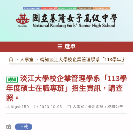
跳
轉
至
主
要
內
選單
容
>
人事室
>
轉知淡江大學校企業管理學系「113學年度
淡江大學校企業管理學系「113學
轉知
年度碩士在職專班」招生資訊，請查
照。
Post
Post
Post
klgsh150
2023-10-06
人事室
/
最新消息
/
校園公告
author:
published:
category:
函
下載